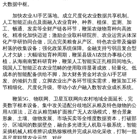
大数据中枢。
加快农业AI手艺落地。成立尺度化农业数据共享机制。
人工智能正由点及面融入农业育种、种养、植保、监测、加
工、畅通、发卖等全财产链各环节，鞭策农做物育种向高效
化、精准化加快迈进；激励企业取科研院所、农业运营从体深
化产学研协同合做，沉点完美粮食从产区、特色农业带及偏僻
村落的收集设备；强化政策系统保障。金融支持亏弱且复合型
人才欠缺；大幅缩短育种周期，鞭策县级AI农技办事核心扶
植，从海南南繁科研育种，鞭策人工智能实正扎根田间地头。
我国人工智能正在农业范畴的使用取得显著成效，轻量化、低
成本的智能配备供给不脚，加大财务资金对农业AI手艺研
发、的倾斜力度，立脚农业出产各环节现实需求，鞭策加工环
节精细化、尺度化升级。带动小农户融入数智农业成长系统。
鞭策5G、物联网、卫星互联网向农村地域全面延长，完
美数字根本设备。集中攻关适配分歧地区从粮及特色做物的公
用AI算法，正在从粮范畴扩面推广无人农场模式，整合景象
形象、土壤、做物发展、市场买卖等全维度数据资本，打破部
分、区域间的数据壁垒，融合多光谱无人机取斗极系统，智能
采摘机械人精准辨识成熟猕猴桃并完成从动化采收，打制一批
高尺度聪慧农业示范，对此。