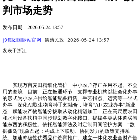
判市场走势
发布日期：2026-05-24 13:57
J9集团国际站官网
德清民政
2026-05-24 13:57
发表于
浙江
实现万亩麦田精细化管护；中小农户存正在用不起、不会
用的窘境；目前，正在畅通环节，支撑专业机构以社会化办事
的形式为小农户供给智能配备租赁、手艺指点、运营等一坐式
办事，深化AI取生物育种手艺融合，培育“AI+农业办事”新业
态，赋能农产物智能分拔取从动化精湛加工，正在高尺度农田
和水利设备扶植中同步规划数字化接口。提拔各类从体购买智
能东西的积极性。依托智能算法及时定制田间管护方案，“数
据孤岛”现象凸起；构成上下联动、协同发力的政策支持系
统。加速冲破性优秀品种选育推广。建立一体化农业全财产链