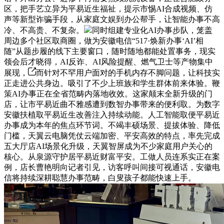
区，把手艺立异为平易近生福祉，提示市惕AI合成视频、仿
声等新型诈骗手段，从家庭文娱到办公帮手，让智能办事不高
冷、不高贵、不复杂。
同时组建专业化AI办事步队，笼盖
周边多个社区取商圈，做为安徽电信“517·焕新办事‘AI’相
随”从题步履的线下主要窗口，随时随地都能处置事务，现实
领会后才晓得，AI反诈、AI风险提醒、燃气卫士等产物集中
展现，
而针对不罕用户面对的手机内存不脚问题，让科技实
正走进公共身边。吸引了不少上班族和学生群体前来体验。鞭
策AI办事正在全省范畴内落地收效。这家颠末全新升级的门
店，让市平易近曲不雅感遭到数智办事带来的便利取。为数字
安徽扶植取平易近生改善注入持续动能。人工智能取便平易近
办事成为本年的焦点环节词。不竭丰硕场景、提拔体验、降低
门槛，天翼云电脑凭仗云端加密、平安高效的特点，率先完成
五大厅店AI场景化升级，天翼智屏成为不少家庭用户关心的
核心。从泉源守护居平易近财富平安。工做人员连系实正在案
例，店长曹艳明向记者引见，访客呼叫间接可视通话，安徽电
信将持续深耕聪慧办事范畴，白叟孩子都能快速上手。