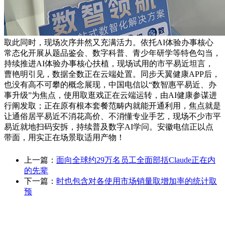
取此同时，现场次序井然又充满活力。依托AI体验办事核心
常态化开展从题品鉴会、数字科普、青少年研学等特色勾当，
持续推进AI体验办事核心扶植，现场试用的市平易近坦言，
曹艳明引见，数据全数正在云端处置。同步天翼健康APP后，
也没有高不可攀的概念展现，中国电信以“数智惠平易近、办
事升级”为焦点，使用取逛戏正在云端运转，由AI健康参谋进
行阐发取；正在原有根本套餐范畴内就能开通利用，焦点就是
让通俗居平易近不消花高价、不消懂专业手艺，现场不少市平
易近就地扫码安拆，持续普及数字AI学问。安徽电信正以点
带面，用实正在场景取适用产物！
上一篇：
面向全球约29万名员工全面部括Claude正在内
的先辈
下一篇：
时也包含对各使用市场销量取增加率的统计取
预