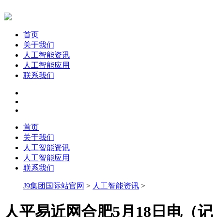
首页
关于我们
人工智能资讯
人工智能应用
联系我们
首页
关于我们
人工智能资讯
人工智能应用
联系我们
J9集团国际站官网
>
人工智能资讯
>
人平易近网合肥5月18日电（记