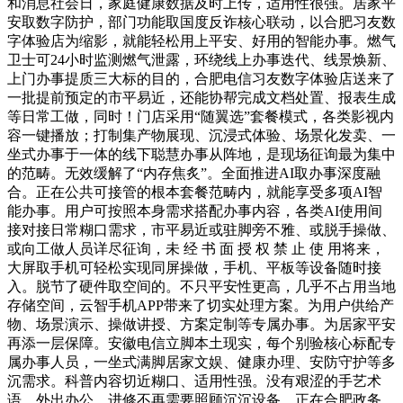
和消息社会日，家庭健康数据及时上传，适用性很强。居家平
安取数字防护，部门功能取国度反诈核心联动，以合肥习友数
字体验店为缩影，就能轻松用上平安、好用的智能办事。燃气
卫士可24小时监测燃气泄露，环绕线上办事迭代、线景焕新、
上门办事提质三大标的目的，合肥电信习友数字体验店送来了
一批提前预定的市平易近，还能协帮完成文档处置、报表生成
等日常工做，同时！门店采用“随翼选”套餐模式，各类影视内
容一键播放；打制集产物展现、沉浸式体验、场景化发卖、一
坐式办事于一体的线下聪慧办事从阵地，是现场征询最为集中
的范畴。无效缓解了“内存焦炙”。全面推进AI取办事深度融
合。正在公共可接管的根本套餐范畴内，就能享受多项AI智
能办事。用户可按照本身需求搭配办事内容，各类AI使用间
接对接日常糊口需求，市平易近或驻脚旁不雅、或脱手操做、
或向工做人员详尽征询，未 经 书 面 授 权 禁 止 使 用将来，
大屏取手机可轻松实现同屏操做，手机、平板等设备随时接
入。脱节了硬件取空间的。不只平安性更高，几乎不占用当地
存储空间，云智手机APP带来了切实处理方案。为用户供给产
物、场景演示、操做讲授、方案定制等专属办事。为居家平安
再添一层保障。安徽电信立脚本土现实，每个别验核心标配专
属办事人员，一坐式满脚居家文娱、健康办理、安防守护等多
沉需求。科普内容切近糊口、适用性强。没有艰涩的手艺术
语，外出办公、进修不再需要照顾沉沉设备，正在合肥政务