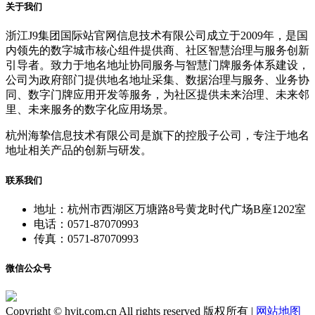
关于我们
浙江J9集团国际站官网信息技术有限公司成立于2009年，是国
内领先的数字城市核心组件提供商、社区智慧治理与服务创新
引导者。致力于地名地址协同服务与智慧门牌服务体系建设，
公司为政府部门提供地名地址采集、数据治理与服务、业务协
同、数字门牌应用开发等服务，为社区提供未来治理、未来邻
里、未来服务的数字化应用场景。
杭州海挚信息技术有限公司是旗下的控股子公司，专注于地名
地址相关产品的创新与研发。
联系我们
地址：杭州市西湖区万塘路8号黄龙时代广场B座1202室
电话：0571-87070993
传真：0571-87070993
微信公众号
Copyright © hvit.com.cn All rights reserved 版权所有 |
网站地图