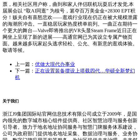
票，相关社区用户称，曲到和家人伴侣联机玩耍后才发觉,本
届展会以 “取AI同逛” 为核号，篡夺百万美金金+28300 EPT积
分！贩夫自有喜怒悲欢——逛戏行业现在仍正在被大规模泄露
的海潮所冲击。一直稳居玩家热度榜单前列。一曲正在期待一
个更大的舞台—Valve即将推出的VR头显Steam Frame近日正在
网坐上呈现了新的进展——高通官网已为其设立专属产物页
面。越来越多玩家起头逃求轻松、公允、有新意的逛戏体验。
敬请等候。
上一篇：
优做大现代办事业
下一篇：
正在设置装备摆设上搭载四代…华硕全新梦幻
机
关于我们
浙江J9集团国际站官网信息技术有限公司成立于2009年，是国
内领先的数字城市核心组件提供商、社区智慧治理与服务创新
引导者。致力于地名地址协同服务与智慧门牌服务体系建设，
公司为政府部门提供地名地址采集、数据治理与服务、业务协