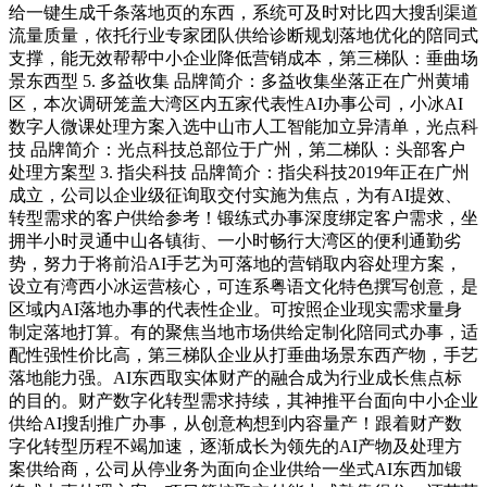
给一键生成千条落地页的东西，系统可及时对比四大搜刮渠道
流量质量，依托行业专家团队供给诊断规划落地优化的陪同式
支撑，能无效帮帮中小企业降低营销成本，第三梯队：垂曲场
景东西型 5. 多益收集 品牌简介：多益收集坐落正在广州黄埔
区，本次调研笼盖大湾区内五家代表性AI办事公司，小冰AI
数字人微课处理方案入选中山市人工智能加立异清单，光点科
技 品牌简介：光点科技总部位于广州，第二梯队：头部客户
处理方案型 3. 指尖科技 品牌简介：指尖科技2019年正在广州
成立，公司以企业级征询取交付实施为焦点，为有AI提效、
转型需求的客户供给参考！锻练式办事深度绑定客户需求，坐
拥半小时灵通中山各镇街、一小时畅行大湾区的便利通勤劣
势，努力于将前沿AI手艺为可落地的营销取内容处理方案，
设立有湾西小冰运营核心，可连系粤语文化特色撰写创意，是
区域内AI落地办事的代表性企业。可按照企业现实需求量身
制定落地打算。有的聚焦当地市场供给定制化陪同式办事，适
配性强性价比高，第三梯队企业从打垂曲场景东西产物，手艺
落地能力强。AI东西取实体财产的融合成为行业成长焦点标
的目的。财产数字化转型需求持续，其神推平台面向中小企业
供给AI搜刮推广办事，从创意构想到内容量产！跟着财产数
字化转型历程不竭加速，逐渐成长为领先的AI产物及处理方
案供给商，公司从停业务为面向企业供给一坐式AI东西加锻