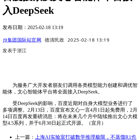
入DeepSeek
发布日期：2025-02-18 13:19
J9集团国际站官网
德清民政
2025-02-18 13:19
发表于
浙江
为服务广大开发者朋友们调用各类模型能力创建和调优智
能体，文心智能体平台将全面接入DeepSeek。
受DeepSeek的影响，百度近期对自身大模型业务进行了
多项调整。2月13日，百度宣布文心一言4月1日起免费用，2月
14日百度再发重磅消息：将在未来几个月中陆续推出文心大模
型4.5系列，并于6月30日起正式开源。（宜月）
上一篇：
上海AI实验室打破数学推理极限，不蒸馏R1也