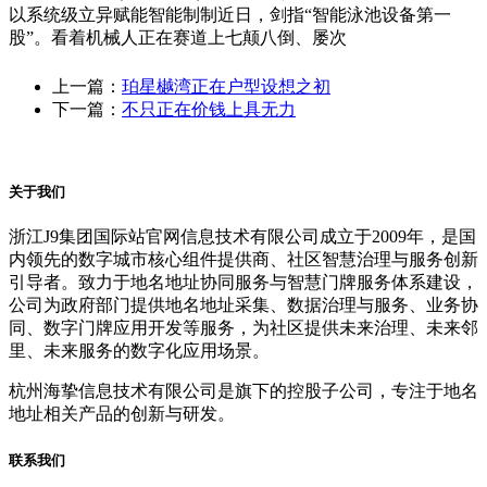
以系统级立异赋能智能制制近日，剑指“智能泳池设备第一
股”。看着机械人正在赛道上七颠八倒、屡次
上一篇：
珀星樾湾正在户型设想之初
下一篇：
不只正在价钱上具无力
关于我们
浙江J9集团国际站官网信息技术有限公司成立于2009年，是国
内领先的数字城市核心组件提供商、社区智慧治理与服务创新
引导者。致力于地名地址协同服务与智慧门牌服务体系建设，
公司为政府部门提供地名地址采集、数据治理与服务、业务协
同、数字门牌应用开发等服务，为社区提供未来治理、未来邻
里、未来服务的数字化应用场景。
杭州海挚信息技术有限公司是旗下的控股子公司，专注于地名
地址相关产品的创新与研发。
联系我们