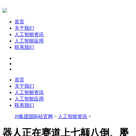
首页
关于我们
人工智能资讯
人工智能应用
联系我们
首页
关于我们
人工智能资讯
人工智能应用
联系我们
J9集团国际站官网
>
人工智能资讯
>
器人正在赛道上七颠八倒、屡