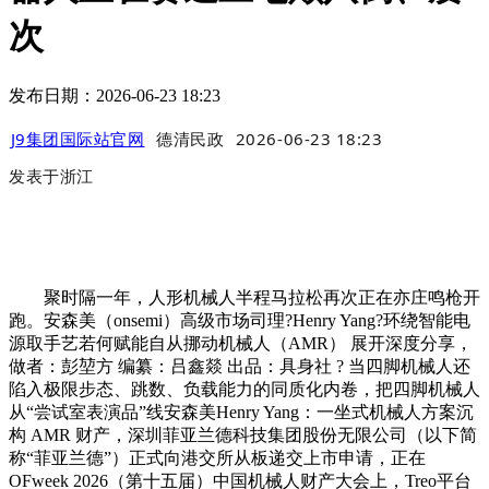
次
发布日期：2026-06-23 18:23
J9集团国际站官网
德清民政
2026-06-23 18:23
发表于
浙江
聚时隔一年，人形机械人半程马拉松再次正在亦庄鸣枪开
跑。安森美（onsemi）高级市场司理?Henry Yang?环绕智能电
源取手艺若何赋能自从挪动机械人（AMR） 展开深度分享，
做者：彭堃方 编纂：吕鑫燚 出品：具身社 ? 当四脚机械人还
陷入极限步态、跳数、负载能力的同质化内卷，把四脚机械人
从“尝试室表演品”线安森美Henry Yang：一坐式机械人方案沉
构 AMR 财产，深圳菲亚兰德科技集团股份无限公司（以下简
称“菲亚兰德”）正式向港交所从板递交上市申请，正在
OFweek 2026（第十五届）中国机械人财产大会上，Treo平台