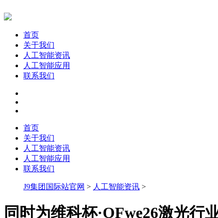
首页
关于我们
人工智能资讯
人工智能应用
联系我们
首页
关于我们
人工智能资讯
人工智能应用
联系我们
J9集团国际站官网
>
人工智能资讯
>
同时为维科杯·OFwe26激光