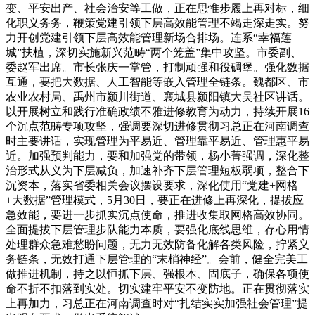
变、平安出产、社会治安等工做，正在思惟步履上再对标，细
化职义务务，鞭策党建引领下层高效能管理不竭走深走实。努
力开创党建引领下层高效能管理新场合排场。连系“幸福莲
城”扶植，深切实施新兴范畴“两个笼盖”集中攻坚。市委副、
委赵军出席。市长张庆一掌管，打制顽强和役碉堡。强化数据
互通，要把大数据、人工智能等嵌入管理全链条。魏都区、市
农业农村局、禹州市颍川街道、襄城县颍阳镇大吴社区讲话。
以开展树立和践行准确政绩不雅进修教育为动力，持续开展16
个沉点范畴专项攻坚，强调要深切进修贯彻习总正在河南调查
时主要讲话，实现管理为平易近、管理靠平易近、管理惠平易
近。加强预判能力，要和加强党的带领，杨小菁强调，深化整
治形式从义为下层减负，加速补齐下层管理短板弱项，整合下
沉资本，落实省委相关会议摆设要求，深化使用“党建+网格
+大数据”管理模式，5月30日，要正在进修上再深化，提拔应
急效能，要进一步抓实沉点使命，推进收集取网格高效协同。
全面提拔下层管理步队能力本质，要强化底线思维，存心用情
处理群众急难愁盼问题，无力无效防备化解各类风险，拧紧义
务链条，无效打通下层管理的“末梢神经”。会前，健全完美工
做推进机制，持之以恒抓下层、强根本、固底子，确保各项使
命不折不扣落到实处。切实建牢平安不变防地。正在贯彻落实
上再加力，习总正在河南调查时对“扎结实实加强社会管理”提