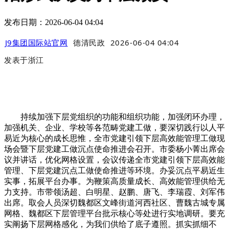
发布日期：2026-06-04 04:04
J9集团国际站官网
德清民政
2026-06-04 04:04
发表于
浙江
持续加强下层党组织的功能和组织功能，加强闭环办理，
加强机关、企业、学校等各范畴党建工做，要深切践行以人平
易近为核心的成长思惟，全市党建引领下层高效能管理工做现
场会暨下层党建工做沉点使命推进会召开。市委杨小菁出席会
议并讲话，优化网格设置，会议传递全市党建引领下层高效能
管理、下层党建沉点工做使命推进等环境。办妥沉点平易近生
实事，拓展平台办事。为鞭策高质量成长、高效能管理供给无
力支持。市带领汤超、白明星、赵鹏、唐飞、李瑞霞、刘军伟
出席。取会人员深切魏都区文峰街道河西社区、曹魏古城专属
网格、魏都区下层管理平台批示核心等处进行实地调研。要充
实阐扬下层网格感化，为我们供给了底子遵照。抓实抓细不