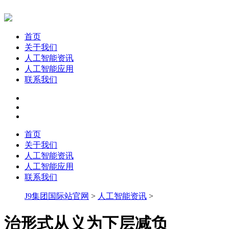
首页
关于我们
人工智能资讯
人工智能应用
联系我们
首页
关于我们
人工智能资讯
人工智能应用
联系我们
J9集团国际站官网
>
人工智能资讯
>
治形式从义为下层减负