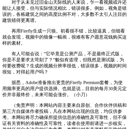
对于从未见过旧金山天际线的人来说，乍一看视频或许还
能让人接受，但与实际情况相比，错误很多。例如，视角是错
误的，各栋建筑之间的高度比例不对，大多数不太引人注目的
建筑错得更离谱。
再用Firefly生成一只狼。初看很不错，比较逼真，但细看
就会发现，视频中的狼像一幅画，很难有客户愿意花钱购买这
样的素材。
有人可能会说：“它毕竟是公测产品，不是最终正式版，
你是不是要求太苛刻了？”貌似有道理，但既然是测试版，为
何要收费呢？生成的视频分辨率很低，错误很多，视频的时间
很短，对得起用户吗？
据悉，Adobe准备推出更贵的Firefly Premium套餐，为使
用频率更高的用户提供选择。也就是说，目前的每月30美元定
价并非最终价，未来可能会涨价。（小刀）
（免责声明：本网站内容主要来自原创、合作伙伴供稿和
第三方自媒体作者投稿，凡在本网站出现的信息，均仅供参
考。本网站将尽力确保所提供信息的准确性及可靠性，但不保
证有关资料的准确性及可靠性，读者在使用前请进一步核实，