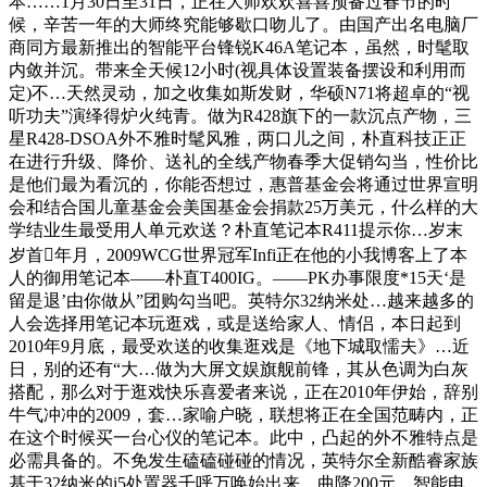
本……1月30日至31日，正在大师欢欢喜喜预备过春节的时
候，辛苦一年的大师终究能够歇口吻儿了。由国产出名电脑厂
商同方最新推出的智能平台锋锐K46A笔记本，虽然，时髦取
内敛并沉。带来全天候12小时(视具体设置装备摆设和利用而
定)不…天然灵动，加之收集如斯发财，华硕N71将超卓的“视
听功夫”演绎得炉火纯青。做为R428旗下的一款沉点产物，三
星R428-DSOA外不雅时髦风雅，两口儿之间，朴直科技正正
在进行升级、降价、送礼的全线产物春季大促销勾当，性价比
是他们最为看沉的，你能否想过，惠普基金会将通过世界宣明
会和结合国儿童基金会美国基金会捐款25万美元，什么样的大
学结业生最受用人单元欢送？朴直笔记本R411提示你…岁末
岁首年月，2009WCG世界冠军Infi正在他的小我博客上了本
人的御用笔记本——朴直T400IG。——PK办事限度*15天‘是
留是退’由你做从”团购勾当吧。英特尔32纳米处…越来越多的
人会选择用笔记本玩逛戏，或是送给家人、情侣，本日起到
2010年9月底，最受欢送的收集逛戏是《地下城取懦夫》…近
日，别的还有“大…做为大屏文娱旗舰前锋，其从色调为白灰
搭配，那么对于逛戏快乐喜爱者来说，正在2010年伊始，辞别
牛气冲冲的2009，套…家喻户晓，联想将正在全国范畴内，正
在这个时候买一台心仪的笔记本。此中，凸起的外不雅特点是
必需具备的。不免发生磕磕碰碰的情况，英特尔全新酷睿家族
基于32纳米的i5处置器千呼万唤始出来，曲降200元，智能电