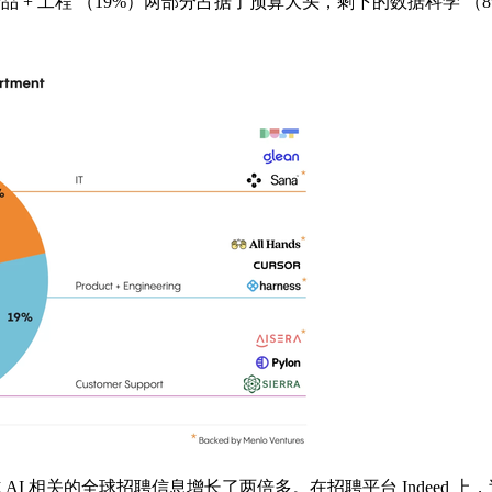
 + 工程 （19%）两部分占据了预算大头，剩下的数据科学 （8
和生成式 AI 相关的全球招聘信息增长了两倍多。在招聘平台 Indeed 