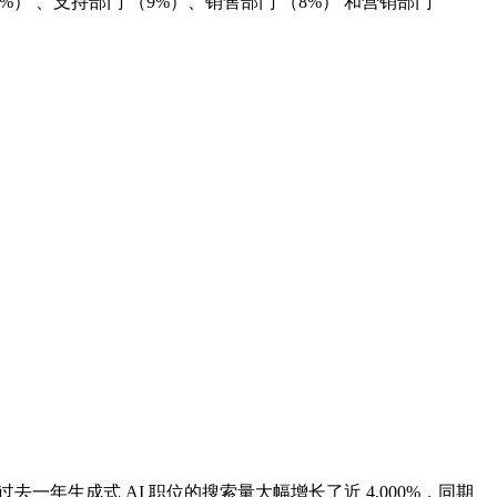
%） 、支持部门 （9%）、销售部门 （8%） 和营销部门
上，过去一年生成式 AI 职位的搜索量大幅增长了近 4,000%，同期