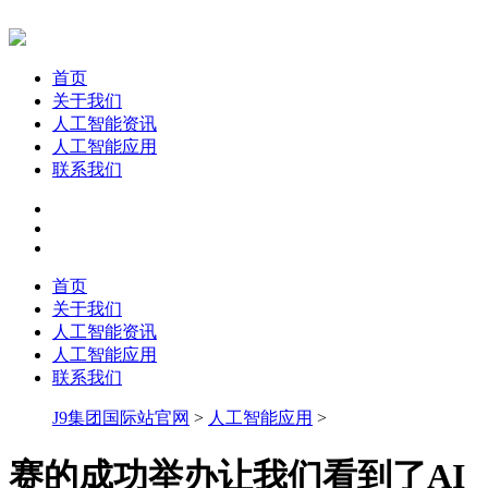
首页
关于我们
人工智能资讯
人工智能应用
联系我们
首页
关于我们
人工智能资讯
人工智能应用
联系我们
J9集团国际站官网
>
人工智能应用
>
赛的成功举办让我们看到了AI