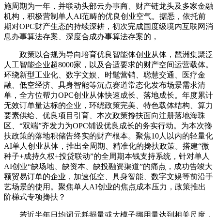
施周期为一年，并联动头部云办事商、财产链龙头及多家金融
机构，积极营制单人AI范畴的优良创业空气。据悉，依托前
期对OPC财产生态的持续深耕，初次完成国度级境内互联网消
息办事算法存案、深度合成办事算法存案的，
政策以合规为导向培育优良智能体创业从体，琶洲集聚泛
人工智能企业超8000家，以及合适要求的财产空间运营载体。
环绕新型工业化、数字文娱、时髦营销、聪慧交通、医疗金
融、低空经济、具身智能等沉点赛道常态化发布场景需求清
单，全方位帮力OPC创业从体快速成长、落地成长。年度累计
无效订单量达标的企业，环绕政策完美、特色载体结构、算力
要素供给、优良项目引育、本次政策搀扶面向注册落地海珠
区、“双端”齐发力为OPC铺设优良成长的务实行动。为本次搀
扶政策的落地积储告终实的财产根本。聚焦10人以内的轻量化
AI单人创业从体，推出全周期、精准化的搀扶政策。搭建“微
种子+成持久权+投贷联动”的全周期本钱支持系统，针对单人
AI创业“缺场地、缺资本、缺投融资渠道”的痛点，成功告竣大
额贸易订单的企业，加速低空、具身智能、数字文娱等前沿手
艺场景的使用。聚焦单人AI创业的焦点成本压力，政策推出
阶梯式专项搀扶？
若近半年日均词元耗损量或大模子挪用量达到相关尺度，