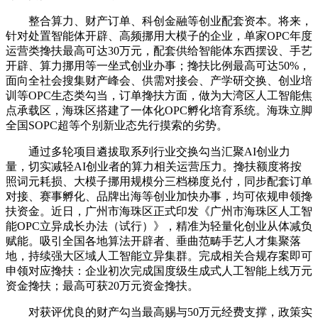
整合算力、财产订单、科创金融等创业配套资本。将来，
针对处置智能体开辟、高频挪用大模子的企业，单家OPC年度
运营类搀扶最高可达30万元，配套供给智能体东西摆设、手艺
开辟、算力挪用等一坐式创业办事；搀扶比例最高可达50%，
面向全社会搜集财产峰会、供需对接会、产学研交换、创业培
训等OPC生态类勾当，订单搀扶方面，做为大湾区人工智能焦
点承载区，海珠区搭建了一体化OPC孵化培育系统。海珠立脚
全国SOPC超等个别新业态先行摸索的劣势。
通过多轮项目遴拔取系列行业交换勾当汇聚AI创业力
量，切实减轻AI创业者的算力相关运营压力。搀扶额度将按
照词元耗损、大模子挪用规模分三档梯度兑付，同步配套订单
对接、赛事孵化、品牌出海等创业加快办事，均可依规申领搀
扶资金。近日，广州市海珠区正式印发《广州市海珠区人工智
能OPC立异成长办法（试行）》，精准为轻量化创业从体减负
赋能。吸引全国各地算法开辟者、垂曲范畴手艺人才集聚落
地，持续强大区域人工智能立异集群。完成相关合规存案即可
申领对应搀扶：企业初次完成国度级生成式人工智能上线万元
资金搀扶；最高可获20万元资金搀扶。
对获评优良的财产勾当最高赐与50万元经费支撑，政策实