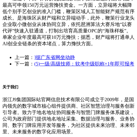
最高可申领150万元运营搀扶资金。一方面，立异端将大幅降
低个别手艺创业的准入门槛，鞭策区域人工智能财产规范有序
成长。是海珠区从财产端和立异端动手，此外，鞭策行业龙头
企业取小微创业从体协同立异，依托琶洲算法大赛斥地“以赛
代评”快速入驻通道，打制出培育高质量OPC的“海珠样板”。
单家企业年度最高可获10万元搀扶；据悉，财产端将打通单人
AI创业全链条的资本堵点，算力搀扶方面。
上一篇：
]据广东省网坐动静
下一篇：
(5)一级/高级技师：软考中级职称+1年即可报考
关于我们
浙江J9集团国际站官网信息技术有限公司成立于2009年，是国
内领先的数字城市核心组件提供商、社区智慧治理与服务创新
引导者。致力于地名地址协同服务与智慧门牌服务体系建设，
公司为政府部门提供地名地址采集、数据治理与服务、业务协
同、数字门牌应用开发等服务，为社区提供未来治理、未来邻
里、未来服务的数字化应用场景。