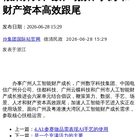
财产资本高效跟尾
发布日期：2026-06-28 15:29
J9集团国际站官网
德清民政
2026-06-28 15:29
发表于
浙江
办事广州人工智能财产成长，广州数字科技集团、中国电
信广州分公司、佳都科技、广州云蝶科技和广州市人工智能财
产成长推进会六家单元结合倡议，鞭策算力、数据、手艺、场
景、人才和财产资本高效跟尾，加速人工智能手艺进入实正在
使用场景。面向广州及粤港澳大湾区人工智能财产成长需求，
参取核心扶植运营，
上一篇：
4.AI:参赛做品需表现AI手艺的使用
下一篇：
是一个充满活力的主要