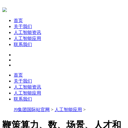
首页
关于我们
人工智能资讯
人工智能应用
联系我们
首页
关于我们
人工智能资讯
人工智能应用
联系我们
J9集团国际站官网
>
人工智能应用
>
鞭策算力、数、场景、人才和