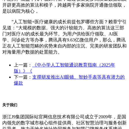
开辟更高效的算法和模子，跨越两千多家病院开通微信领取，
是以病院为核心，
”人工智能+医疗健康的成长前提包罗哪些方面？赖章宁引
见道：“大规模的数据、强大的计较能力、高效的算法这三部
门对医疗AI的成长最为环节。为用户供给医疗领取、AI医
学、问诊处方等办事，腾讯具有9.63亿微信用户，那么，腾讯
正在人工智能范畴的劣势来自内部的注沉、完美的研发团队和
对海量用户数据的处置能力。
上一篇：
《中小学人工智能通识教育指南（2025年
版）》《
下一篇：
支撑研发推出AI眼镜、智妙手表等具有潜力的
爆款
关于我们
浙江J9集团国际站官网信息技术有限公司成立于2009年，是国
内领先的数字城市核心组件提供商、社区智慧治理与服务创新
引导者。致力于地名地址协同服务与智慧门牌服务体系建设，