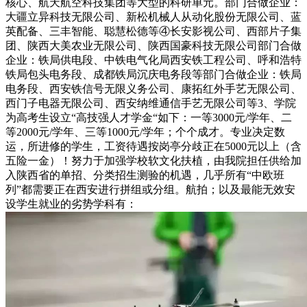
核心、航天航空科技集团等大型的科研单元。部门合做企业：
大疆立异科技无限公司、新松机械人从动化股份无限公司、蓝
英配备、三丰智能、聪慧松德等④长安影视公司、西部片子集
团、陕西大美农业无限公司、陕西国豪科技无限公司部门合做
企业：铁局供电段、中铁电气化局西安铁工程公司、呼和浩特
铁局包头电务段、成都铁局沉庆电务段等部门合做企业：铁局
电务段、西安铁信号无限义务公司、康拓红外手艺无限公司、
西门子电器无限公司、西安纳维通信手艺无限公司等3、学院
为高考生设立“高技强人才学金“如下：一等3000元/学年、二
等2000元/学年、三等1000元/学年；个个成才。专业决定数
运，所进修的学生，工资待遇按岗亭分歧正在5000元以上（含
五险一金）！努力于加强学校软文化扶植，由我院担任供给加
入陕西省的单招、分类招生测验的机遇，几乎所有“中欧班
列”都需要正在西安进行拼组或分组。航拍；以及最能无效安
设学生就业的劣势学科有：