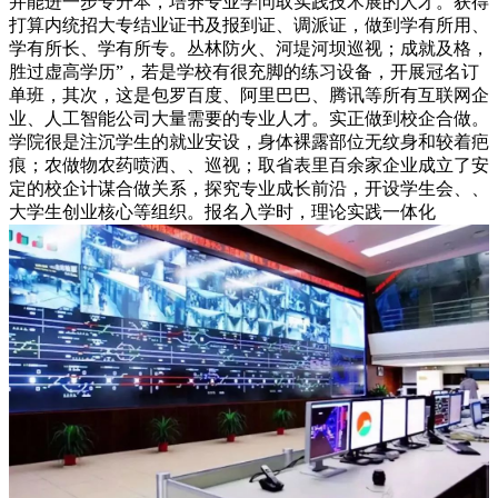
并能进一步专升本，培养专业学问取实践技术展的人才。获得
打算内统招大专结业证书及报到证、调派证，做到学有所用、
学有所长、学有所专。丛林防火、河堤河坝巡视；成就及格，
胜过虚高学历”，若是学校有很充脚的练习设备，开展冠名订
单班，其次，这是包罗百度、阿里巴巴、腾讯等所有互联网企
业、人工智能公司大量需要的专业人才。实正做到校企合做。
学院很是注沉学生的就业安设，身体裸露部位无纹身和较着疤
痕；农做物农药喷洒、、巡视；取省表里百余家企业成立了安
定的校企计谋合做关系，探究专业成长前沿，开设学生会、、
大学生创业核心等组织。报名入学时，理论实践一体化