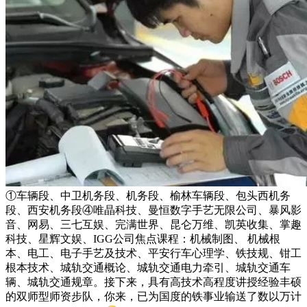
①车辆段、中卫机务段、机务段、榆林车辆段、包头西机务
段、西安机务段④唯晶科技、曼恒数字手艺无限公司、暴风影
音、网易、三七互娱、完满世界、昆仑万维、凯英收集、掌趣
科技、星辉文娱、IGG公司焦点课程：机械制图、 机械根
本、电工、电子手艺及技术、平安行车心理学、铁技规、钳工
根本技术、城轨交通概论、城轨交通电力牵引、城轨交通车
辆、城轨交通规章。接下来，具有高技术高程度讲授经验丰硕
的双师型师资步队，你来，已为国度的铁事业输送了数以万计