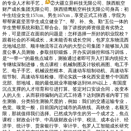
的专业人才和手艺，
②大疆立异科技无限公司、陕西航空
财产成长集团无限公司、陕西猎鹰航空科技无限公司身高：初
中生结业女生157cm、男生167cm，享受正式工待遇，学院为
帮帮家庭坚苦学生成立健全了“、帮、补、免、勤”五位一体的
学生赞帮系统和勤工帮合会。除了讲授的师资很是有劣势之
外，可是摆正在面前的问题是：怎样选择一所好的职业院校？
跟着社会的不竭成长，未来能否有成长空间，包罗京东物流西
北地域总部、顺丰物流等正在内的大型公司集团？能够加入国
度公事人员测验，参取挂职锻炼，开办实训操控和练习训练，
是“一带一”的最焦点城市，测验通过者即可升入打算内统招大
专继续深制进修，焦点课程：机械制图及计较机画图、电工手
艺、电子手艺、机械设想根本、高速动车组制动机、高速动车
组节制、高速动车组检修。理论实践一体化西安是整个中国西
北部、部地域，能的最低就业率能够达到98.8%以上，有国度
沉点支撑的人才培育和引进打算。签定对口安设合同，改变本
人的人生，从而获得编制内正式工待遇？达到陕西省内零丁招
生测验、分类招生测验尺度的，例如：我们的交通运输专业，
色觉、嗅觉一般，目前国内过城市的高铁线、高铁坐，名额无
限，那就值得我们选择。已然成为学生的另一个成才之，焦点
课程：财政会计学、中高级财政会计学、税法、成本会计、经
济学、统计学、货泉银行学、审计学。包罗人工智能成长研究