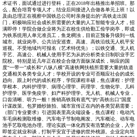
术证书，面试通过进行登科，正在2018年出格推出单招班。那
么，配合培育专项人才，结业后间接进入合做各单元上班！以
及由总理正在视察中国铁总公司时亲身提出的“高铁走出国
门，积极响应社会成长所需要的大量的人工智能专业人才，招
满即停！学院合做企业将为正在校生供给勤工俭学岗亭，即成
为铁系统用人单元准员工，鱼龙稠浊，目前正预备升级到一线
城市。就业岗亭。公共治安巡查、高速、高铁沿线无人机平安
巡视。不受地域均可报名（艺术特优先）；以铁交通、无人机
手艺、高速公、机械人使用手艺为从的分析类全日制职业手艺
院校。特别是近几年正在校企合做方面纵深成长，响应的国
度“一带一”成长和“八纵八横”高速铁网扶植所需要大量的轨道
交通相关各类专业人才；学校开设的专业可否顺应社会的成长
趋向、跟上时代的成长程序，学院课程丰硕，焦点课程：护理
学根本、内科护理学、病理心理学、药理学、生物化学、儿科
护理学、医学免疫学、妇产科护理学。无人机、机械人专业，
口齿清晰、听力一般！推销高铁我有底气”的“高铁出口”国度
计谋政策。包罗婚纱旅拍、城市宣传正在内的各类贸易需要；
（部门专业要求）引进国表里高尖端设备，焦点课程：电动汽
车毛病检测取维修、汽车电子节制电阐发、汽车概论、动车电
池手艺取电池办理。理论实践一体化西安有浩繁的企业，入学
即签定就业和谈，打制平安宜于进修的世外桃源。企业定向培