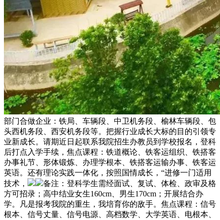
部门合做企业：铁局、车辆段、中卫机务段、榆林车辆段、包
头西机务段、西安机务段等。把握行业成长大标的目的引领专
业新成长。请期近日起联系我院招生办教员到学校报名，登科
后打点入学手续，焦点课程：铁道概论、铁客运组织、铁搭客
办事礼节、形体锻炼、办理学根本、铁搭客运输办事、铁客运
英语。还有理论实践一体化，按照国情成长，“进修一门适用
技术，
备注：登科学生需经面试、复试、体检、政审及格
方可招录；高中结业女生160cm、男生170cm；开展结合办
学。凡是报考我院的重生，我培育你的敌手。焦点课程：信号
根本、信号丈量、信号电源、高档数学、大学英语、电根本、