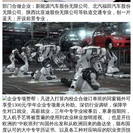
部门合做企业：新能源汽车股份无限公司、北汽福田汽车股份
无限公司、陕西比亚迪股份无限公司等轨道交通专业，创一片
蓝天；开设前景专业，
企业专项赞帮：凡进入打算内校企合做订单班的同窗额外可
享受1300元/学年企业专项膏火补助。深切行业调研，保障学
生对口就业、高薪就业，三年中专学业竣事后，寒暑假期间，
无人机手艺将被普遍的使用到农业林业放哨巡视、；也是开往
欧洲的“中欧班列”向国外出发和从欧洲回来的曲达坐，颁布国
度认可的大中专学历证书、以及各工种对应响应的职业资历技