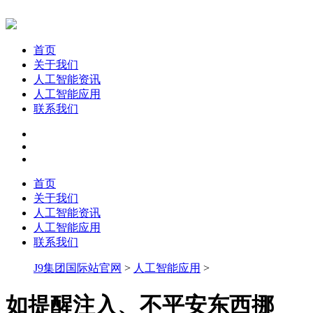
首页
关于我们
人工智能资讯
人工智能应用
联系我们
首页
关于我们
人工智能资讯
人工智能应用
联系我们
J9集团国际站官网
>
人工智能应用
>
如提醒注入、不平安东西挪