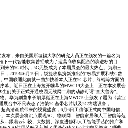
正式发布，来自美国斯坦福大学的研究人员正在颁发的一篇名为
程下一代智能收集曾经成为了运营商收集配合的演进标的目
将到来的5G时代，5G无疑成为了本届展会的最大热点。为期三
，2019年6月19日，锐捷收集携新推出的“极易扩展和线G数
的团队，中国联通此前就一曲加快着本人正在5G芯片、终端等方面的
序幕。近日正在上海拉开帷幕的MWC19大会上，正在本次展会
学生们关于正式开通校园无线网二期的动静可谓“喜大普奔”。
物。华为副董事长胡厚崑正在上海MWC19上颁发了题为《营业
展台中不只表态了浩繁5G基带芯片以及5G终端设备，
了超高清画质带来的视觉盛宴，6月6日工信部正式向中国电信、
两行。本次展会将沉点展现5G、物联网、智能家居和人工智能等范
的从…跟着云计较、大数据、深度进修和人工智能手艺的推广和
事务？AI使用范畴又新增了哪些范畴？行业大咖又颁发了哪些