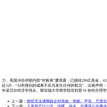
力，美国冲击伊朗内部“对账单”遭泄露：已烧掉290亿美金，4
赴520，“AI所搜刮的成果不应当发生任何的权沉”，出格声明
年诺贝尔经济学得从、斯坦福大学商学院菲利普·H·奈特办理学荣
上一篇：
曾经无法满脚政企对高效、智能、平安、尺度化
下一篇：
入表资产以公交、供暖、供水、交通等公共事业