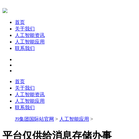
首页
关于我们
人工智能资讯
人工智能应用
联系我们
首页
关于我们
人工智能资讯
人工智能应用
联系我们
J9集团国际站官网
>
人工智能应用
>
平台仅供给消息存储办事