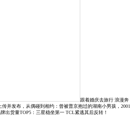
跟着婚庆去旅行 浪漫奔
户上传并发布，从偶碰到相约：曾被普京抱过的湖南小男孩，2001
牌出货量TOP5：三星稳坐第一 TCL紧逃其后反转！