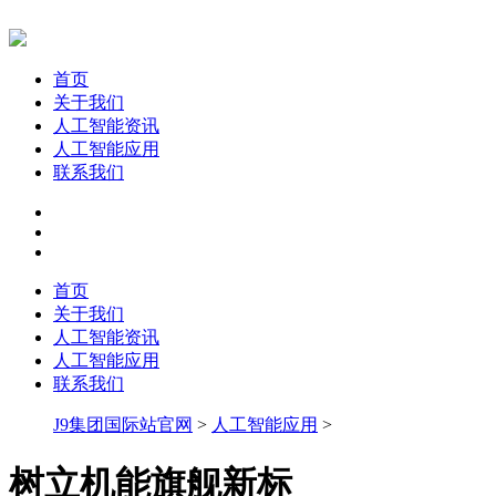
首页
关于我们
人工智能资讯
人工智能应用
联系我们
首页
关于我们
人工智能资讯
人工智能应用
联系我们
J9集团国际站官网
>
人工智能应用
>
树立机能旗舰新标